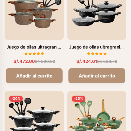
Juego de ollas ultragranito
Juego de ollas ultragranito
de 12 pzs. (FZ-X1718M)
de 11 pzs. (FZ-X1713M)
S/. 472.00
S/. 424.61
S/. 590.00
S/. 530.76
Añadir al carrito
Añadir al carrito
-20%
-20%