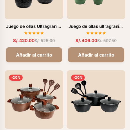
Juego de ollas Ultragranito
Juego de ollas ultragranito
de 12 pzs. (FZ-X1715M)
de 12 pzs. (FZ-X1733CV)
S/. 420.00
S/. 406.00
S/. 525.00
S/. 507.50
Añadir al carrito
Añadir al carrito
-20%
-20%