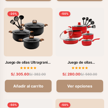
-20%
-50%
Juego de ollas Ultragranito
Juego de ollas
(FZ-BT721C)
antiadherentes de 15 pzs.
(FZ-1655T)
S/. 305.60
S/. 280.00
S/. 382.00
S/. 560.00
Añadir al carrito
Ver opciones
-50%
-50%