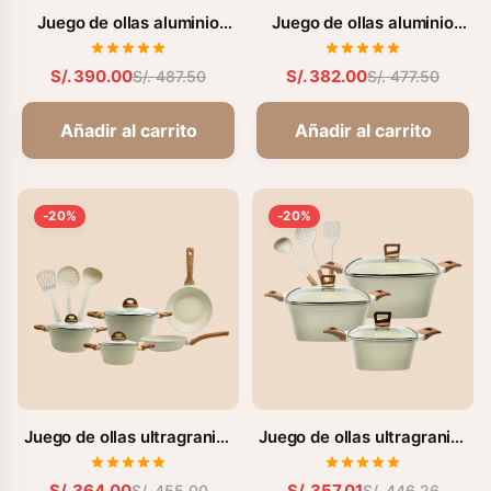
Juego de ollas aluminio
Juego de ollas aluminio
fundido ultragranito (FZ-
fundido ultragranito de 9
X1728BW)
pzs. (FZ-X1725MC)
S/. 390.00
S/. 382.00
S/. 487.50
S/. 477.50
Añadir al carrito
Añadir al carrito
-20%
-20%
Juego de ollas ultragranito
Juego de ollas ultragranito
11 Pzas. (FZ-C1120ST)
de 9 pzs. (FZ-X1730AL)
S/. 364.00
S/. 357.01
S/. 455.00
S/. 446.26