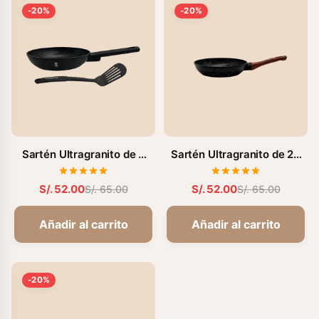
-20%
-20%
Sartén Ultragranito de 2
Sartén Ultragranito de 20
Pzas - 18 cm (FZ-M193L)
cm (FZ-V220BW)
S/. 52.00
S/. 52.00
S/. 65.00
S/. 65.00
Añadir al carrito
Añadir al carrito
-20%