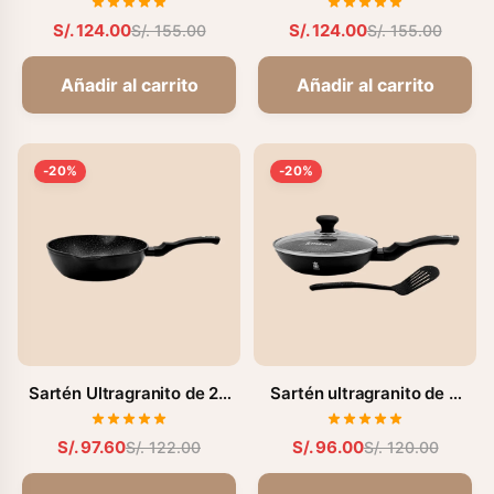
M128GT)
S/. 124.00
S/. 124.00
S/. 155.00
S/. 155.00
Añadir al carrito
Añadir al carrito
-20%
-20%
Sartén Ultragranito de 28
Sartén ultragranito de 3
cm (FZ-M337ST)
Pzas - 24 cm (FZ-G189H)
S/. 97.60
S/. 96.00
S/. 122.00
S/. 120.00