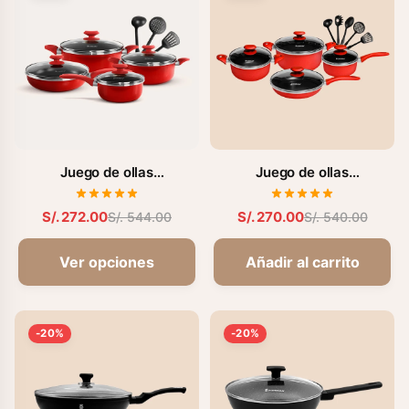
Juego de ollas
Juego de ollas
antiadherentes de 11 pzs
antiadherentes de 13 pzs.
(FZ-1625T-2)
(FZ-1658T)
S/. 272.00
S/. 270.00
S/. 544.00
S/. 540.00
Ver opciones
Añadir al carrito
-20%
-20%