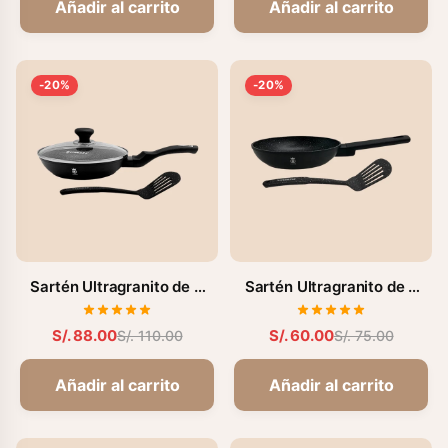
Añadir al carrito
Añadir al carrito
-20%
-20%
Sartén Ultragranito de 3
Sartén Ultragranito de 2
Pzas - 22 cm (FZ-G187H)
Pzas - 20 cm (FZ-M195L)
S/. 88.00
S/. 60.00
S/. 110.00
S/. 75.00
Añadir al carrito
Añadir al carrito