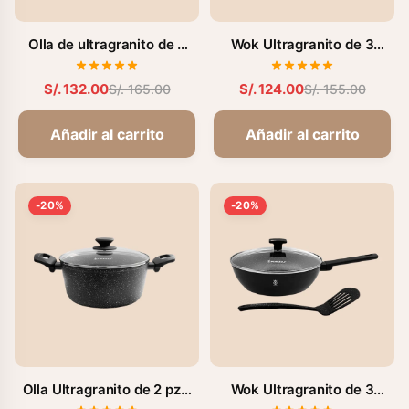
Olla de ultragranito de 2
Wok Ultragranito de 3
pzs. (FZ-C528TM)
Pzas - 28 cm (FZ-
M328WK)
S/. 132.00
S/. 124.00
S/. 165.00
S/. 155.00
Añadir al carrito
Añadir al carrito
-20%
-20%
Olla Ultragranito de 2 pzs.
Wok Ultragranito de 3
(FZ-C526TM)
Pzas - 28 cm (FZ-