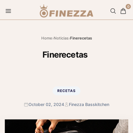
Saltar al contenido
0
›
›
Home
Noticias
Finerecetas
Finerecetas
RECETAS
October 02, 2024
Finezza Basskitchen